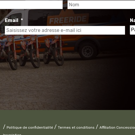
Prénom
Email
*
Na
Nat
/
/
/
Politique de confidentialité
Termes et conditions
Affiliation Concessi
Inscription