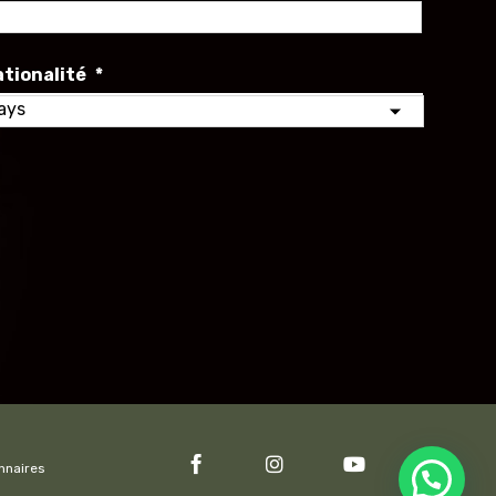
Nom
tionalité
*
ionalité
onnaires